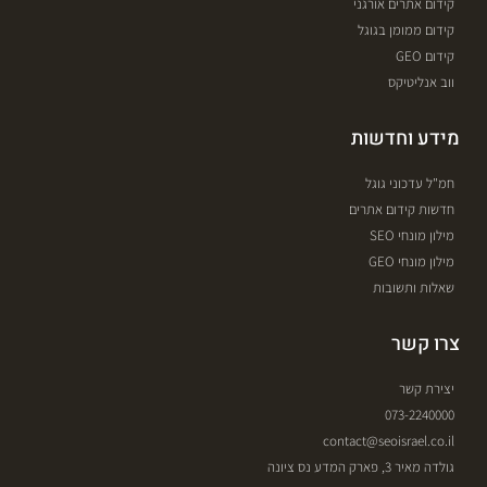
קידום אתרים אורגני
קידום ממומן בגוגל
קידום GEO
ווב אנליטיקס
מידע וחדשות
חמ"ל עדכוני גוגל
חדשות קידום אתרים
מילון מונחי SEO
מילון מונחי GEO
שאלות ותשובות
צרו קשר
יצירת קשר
073-2240000
contact@seoisrael.co.il
גולדה מאיר 3, פארק המדע נס ציונה