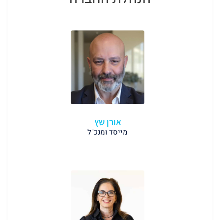
אורן שץ
מייסד ומנכ"ל