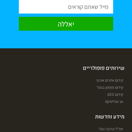
יאללה
שירותים פופולריים
קידום אתרים אורגני
קידום ממומן בגוגל
קידום GEO
ווב אנליטיקס
מידע וחדשות
חמ"ל עדכוני גוגל