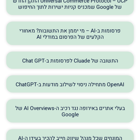
Universal Commerce Protocol – UCP התקן החדש
של Google שמכניס קניות ישירות לתוך החיפוש
פרסומות ב-AI – מי יממן את התשובות? מאחורי
הקלעים של הפרסום במודלי AI
התשובה של Cluade לפרסומות ב-Chat GPT
OpenAI מתחילה ניסוי לשילוב מודעות ב-ChatGPT
בעלי אתרים באירופה נגד רכיב ה-AI Overviews של
Google
המונחים שכל מנהל שיווק חייב להכיר בעידן ה-AI