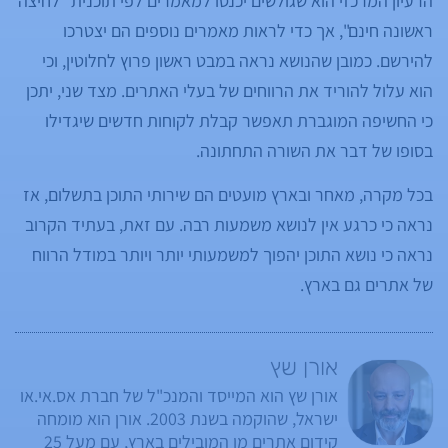
הרעיון המרכזי הוא שגולשים יכנסו למאמרים לפי תוכנית "לחיצה
ראשונה חינם", אך כדי לראות מאמרים נוספים הם יצטרכו
להירשם. כמובן שהנושא נראה במבט ראשון פרוץ לחלוטין, וכי
הוא עלול להוריד את הרווחים של בעלי האתרים. מצד שני, יתכן
כי החשיפה המוגברת תאפשר קבלת לקוחות חדשים שיגדילו
בסופו של דבר את השורה התחתונה.
בכל מקרה, מאחר ובארץ מועטים הם שירותי התוכן בתשלום, אז
נראה כי כרגע אין לנושא משמעות רבה. עם זאת, בעתיד הקרוב
נראה כי נושא התוכן יהפוך למשמעותי יותר ויותר במודל הרווח
של אתרים גם בארץ.
אורן שץ
אורן שץ הוא המייסד והמנכ"ל של חברת אס.אי.או
ישראל, שהוקמה בשנת 2003. אורן הוא מומחה
קידום אתרים מן המובילים בארץ, עם מעל 25