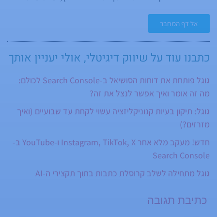
שנות ניסיון בנושאי שיווק באינטרנט, קידום
אתרים, אנליזה, קידום ממומן ופיתוח בארץ
אל דף המחבר
ובחו"ל. אורן מרצה בכנסים וסמינרים בנושא קידום
אתרים ושיווק באינטרנט.
כתבנו עוד על
שיווק דיגיטלי
, אולי יעניין אותך
גוגל פותחת את דוחות הסושיאל ב-Search Console לכולם:
מה זה אומר ואיך אפשר לנצל את זה?
גוגל: תיקון בעיות קנוניקליזציה עשוי לקחת עד שבועיים (ואיך
מזרזים?)
חדש! מעקב מלא אחר Instagram, TikTok, X ו-YouTube ב-
Search Console
גוגל מתחילה לשלב קרוסלת כתבות בתוך תקצירי ה-AI
כתיבת תגובה