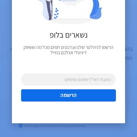
נשארים בלופ
הרשמו לניוזלטר שלנו ועדכונים חמים מכל מה ששיווק
בהגדרות של התג החדש, הכניסו תחת Measurement ID את
דיגיטלי אצלכם במייל
המספר שקיבלתם בהוראות של גוגל קודם (מתחיל באות G):
הרשמה