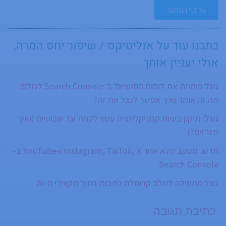
אתרים, אנליזה, קידום ממומן ופיתוח בארץ
אל דף המחבר
ובחו"ל. אורן מרצה בכנסים וסמינרים בנושא קידום
אתרים ושיווק באינטרנט.
כתבנו עוד על
אנליטיקס / שיפור יחס המרה
,
אולי יעניין אותך
גוגל פותחת את דוחות הסושיאל ב-Search Console לכולם:
מה זה אומר ואיך אפשר לנצל את זה?
גוגל: תיקון בעיות קנוניקליזציה עשוי לקחת עד שבועיים (ואיך
מזרזים?)
חדש! מעקב מלא אחר Instagram, TikTok, X ו-YouTube ב-
Search Console
גוגל מתחילה לשלב קרוסלת כתבות בתוך תקצירי ה-AI
כתיבת תגובה