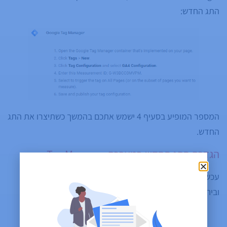
התג החדש:
המספר המופיע בסעיף 4 ישמש אתכם בהמשך כשתיצרו את התג
החדש.
הגדרת התג החדש במערכת Tag Manager
עכשיו כנסו אל הקונטיינר של האתר שלכם ב-Tag Manager,
וביחרו להוסיף תג חדש מסוג GA4 Configuration.