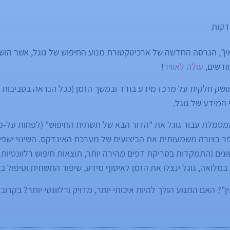
דקות
ן", הגרסה החדשה של ארכיטקטורת מנוע החיפוש של גוגל, אשר הו
ודשים,
עולה לאוויר
!
שק חלקית על מרכז מידע בודד ובמשך הזמן (ככל הנראה בסביבות ינ
המידע של גוגל.
המסמלת עבור גוגל את "הדור הבא של תשתית החיפוש" (לפחות על-פי
 בצורה משמעותית את הביצועים של מערכת האינדקס. השינוי ישפיע
נים (התמקדות בסריקת דפים מהירה יותר, תוצאות חיפוש רלוונטיות 
מלואה, גוגל ינצלו את הזמן לאיסוף מידע, שיפור התשתית וטיפול בב
 האם המנוע הולך להיות איכותי יותר, מדויק ורלוונטי יותר? בקרוב