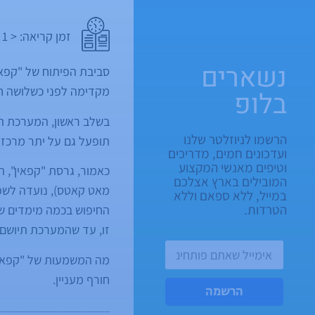
זמן קריאה:
< 1
נשארים
סביבת הפיתוח של "קפאי
מקדימה לפני כשלושה ח
בלופ
בשלב ראשון, המערכת תו
הרשמו לניוזלטר שלנו
תופעל גם על יתר מרכזי 
ועדכונים חמים, מדריכים
וטיפים מאנשי המקצוע
כאמור, גרסת "קפאין", 
המובילים בארץ אצלכם
מאט קאטס), נועדה לשפר
במייל, ללא ספאם וללא
הטרדות.
החיפוש בכמה מימדים שו
זו, עד שהמערכת תיושם ב
מה המשמעות של "קפאין"?
חורף מעניין.
הרשמה