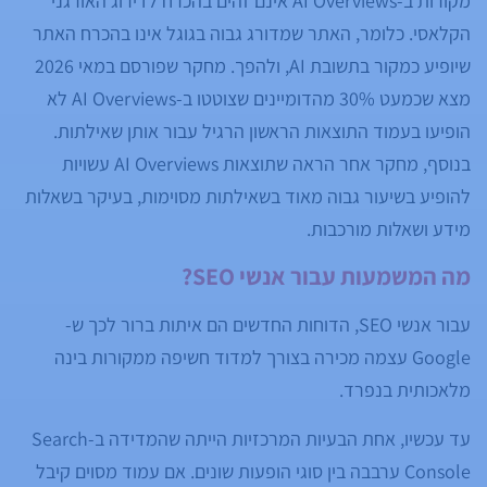
מקורות ב-AI Overviews אינם זהים בהכרח לדירוג האורגני
הקלאסי. כלומר, האתר שמדורג גבוה בגוגל אינו בהכרח האתר
שיופיע כמקור בתשובת AI, ולהפך. מחקר שפורסם במאי 2026
מצא שכמעט 30% מהדומיינים שצוטטו ב-AI Overviews לא
הופיעו בעמוד התוצאות הראשון הרגיל עבור אותן שאילתות.
בנוסף, מחקר אחר הראה שתוצאות AI Overviews עשויות
להופיע בשיעור גבוה מאוד בשאילתות מסוימות, בעיקר בשאלות
מידע ושאלות מורכבות.
מה המשמעות עבור אנשי SEO?
עבור אנשי SEO, הדוחות החדשים הם איתות ברור לכך ש-
Google עצמה מכירה בצורך למדוד חשיפה ממקורות בינה
מלאכותית בנפרד.
עד עכשיו, אחת הבעיות המרכזיות הייתה שהמדידה ב-Search
Console ערבבה בין סוגי הופעות שונים. אם עמוד מסוים קיבל