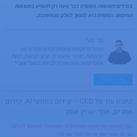
במילים פשוטות: המטרה כבר אינה רק להופיע בתוצאות
החיפוש. המטרה היא להפוך לחלק מהתשובה.
גל מור
מנהל פרויקטים ומומחה קידום אתרים עם
התמחות באתרי איקומרס. מכוון תוצאות, לוקח
אסטרטגיות מהתיאוריה לביצוע בפועל ומוביל
מהלכים שמגדילים מכירות ומשפרים נראות
בתוצאות החיפוש. ביצועיסט, מתמודד עם אתגרים
אל דף המחבר
בצורה ישירה, מחפש תמיד דרכים לייעל ולהשיג
יותר. חובב צ’ק ליסטים חודשיים ברמה של פרויקט
בפני עצמו. בונה, משפר, מדייק ומוסיף עוד
כתבנו עוד על
GEO – קידום במנועי AI
,
קידום
סעיפים כל חודש, כי תמיד יש עוד משהו שאפשר
אתרים
, אולי יעניין אותך
לבדוק. נכנס לעומק של בדיקות, מצליב נתונים,
שואל “למה” גם בפעם החמישית ולא עוצר עד
גוגל פותחת את דוחות הסושיאל ב-Search Console לכולם:
שהוא מגיע לשורש הבעיה. בזמנו הפנוי הוא חי
ונושם את עולם הפאדל: שחקן פאדל מקצועי
מה זה אומר ואיך אפשר לנצל את זה?