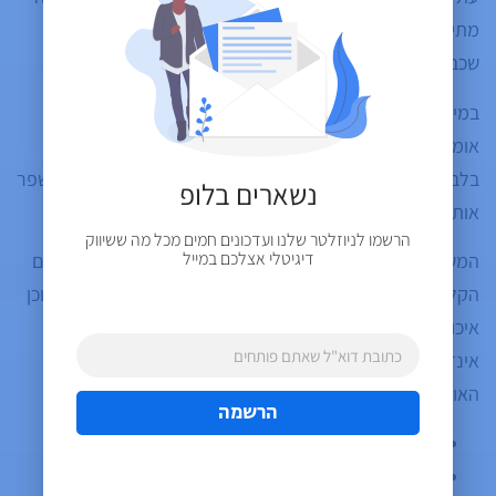
מתייחסת לנראות בתוך פיצ'רים מבוססי בינה מלאכותית כאל
שכבת ביצועים שדורשת מדידה נפרדת.
במילים פשוטות: אם Google פותחת דוחות ייעודיים ל-AI, זה
אומר שהנוכחות בתוצאות AI כבר אינה תוצר של SEO רגיל
בלבד. היא הופכת למדד שצריך לעקוב אחריו, לנתח אותו ולשפר
נשארים בלופ
אותו.
הרשמו לניוזלטר שלנו ועדכונים חמים מכל מה ששיווק
דיגיטלי אצלכם במייל
המשמעות היא שפעילות SEO צריכה להתרחב מעבר לדירוגים
הקלאסיים. עדיין חשוב מאוד לטפל בתשתית SEO בסיסית: תוכן
איכותי, מבנה אתר נכון, סכמות, מהירות, חווית משתמש,
אינדוקס, סמכות וקישורים. אבל לצד זה, צריך לחשוב גם על
האופן שבו האתר נתפס על ידי מנועי AI:
הרשמה
האם המותג ברור ומוגדר היטב?
האם האתר כולל מידע עובדתי, עקבי ומאורגן?