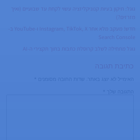
שמתרגש מכל משחק, אוהב את הענף ומאמין
גוגל: תיקון בעיות קנוניקליזציה עשוי לקחת עד שבועיים (ואיך
שהוא עומד להגיע רחוק. משתפר כל הזמן ומנצל
מזרזים?)
כל הזדמנות להכיר שחקנים חדשים דרך המשחק.
חדש! מעקב מלא אחר Instagram, TikTok, X ו-YouTube ב-
Search Console
גוגל מתחילה לשלב קרוסלת כתבות בתוך תקצירי ה-AI
כתיבת תגובה
האימייל לא יוצג באתר.
שדות החובה מסומנים
*
התגובה שלך
*