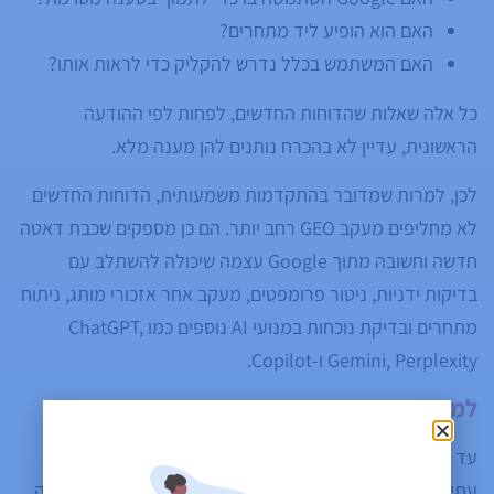
האם הוא הופיע ליד מתחרים?
האם המשתמש בכלל נדרש להקליק כדי לראות אותו?
כל אלה שאלות שהדוחות החדשים, לפחות לפי ההודעה
הראשונית, עדיין לא בהכרח נותנים להן מענה מלא.
לכן, למרות שמדובר בהתקדמות משמעותית, הדוחות החדשים
לא מחליפים מעקב GEO רחב יותר. הם כן מספקים שכבת דאטה
חדשה וחשובה מתוך Google עצמה שיכולה להשתלב עם
בדיקות ידניות, ניטור פרומפטים, מעקב אחר אזכורי מותג, ניתוח
מתחרים ובדיקת נוכחות במנועי AI נוספים כמו ChatGPT,
Gemini, Perplexity ו-Copilot.
למה זה מחזק את הצורך ב-GEO?
עד לא מזמן, חלק מהשיח סביב GEO נשמע לרבים כמו תחום
עתידי או תיאורטי. אבל ההשקה הזו מסמנת ש-Google עצמה