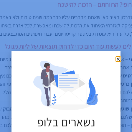
ופי? הרווחתם – הזכות להישכח
דרכון האירופאי שאתם מדברים עליו כבר כמה שנים טובות ולא באמת 
יקה לאזרחי האיחוד את הזכות להישכח ומאפשרת לכל אזרח באיחו
, כל עוד היא עומדת במספר קריטריונים ועבור
חיפושים המתבצעים בג
י –
אם עדיין אין ברשותכם אתר אישי, אז זה הזמן להקים אחד! במיוח
אתר אישי משלכם זה בהחלט נכס חיובי אשר תורם למוניטין שלכם
טיס עסק בגוגל לעסק שלי –
המדריך המצוין של מוש
יסביר לכם איך
 כרטיסי עסק באינדקסים שונים –
כם וחזקו אותו עם כמה שיותר מידע איכותי ועדכני. לכרטיסים הללו 
מותג או העסק שלכם
ן שוטף של חשבונות הסושיאל שלכם –
דאגו לפתוח עמוד פייסבוק 
כם. פייסבוק הינו אתר סמכותי מאוד בעיני גוגל ויכול להתברג מהר 
נשארים בלופ
 – תוכלו לפרסם מאמרים בנושאים הקשורים אליכם או לעסק שלכם בח