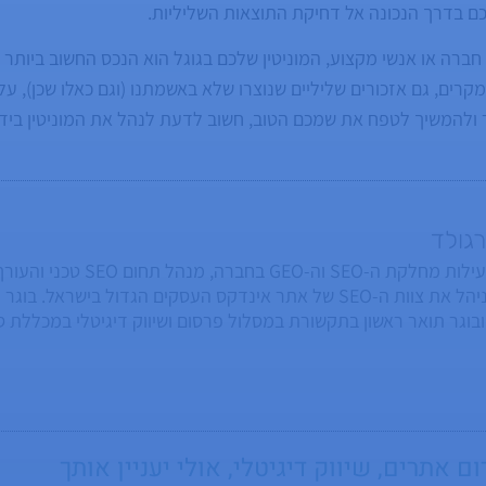
ם בדרך הנכונה אל דחיקת התוצאות השליליות.
חברה או אנשי מקצוע, המוניטין שלכם בגוגל הוא הנכס החשוב ביותר 
רים, גם אזכורים שליליים שנוצרו שלא באשמתנו (וגם כאלו שכן), על
ולהמשיך לטפח את שמכם הטוב, חשוב לדעת לנהל את המוניטין ביד
רגולד
בעברו, ניהל את צוות ה-SEO של אתר אינדקס העסקים הגדול בישרא
 ובוגר תואר ראשון בתקשורת במסלול פרסום ושיווק דיגיטלי במכללת 
רצה כל הזמן שיהיה לו לפחות בן אחד שימשיך את המורשת. המאזן כרג
ום אתרים
,
שיווק דיגיטלי
, אולי יעניין אותך