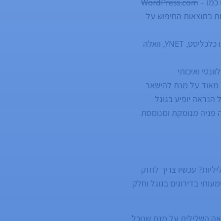
 כמו –
WordPress.com
ות בתוצאות החיפוש על
העלאת תוכן חיובי לאתרים חזקים עם המון תנועה כמו כלכליסט, YNET, וואלה
ונטי ואיכותי
 מאוד על מנת להישאר
 הנראה יופיע בגוגל
ה פניה מנומקת ומנומסת
ליות? עכשיו צריך לחזק
ישורים נכנסים הם פקטור משמעותי בדירוגים בגוגל וחלק
אה השלילית על מנת שנוכל