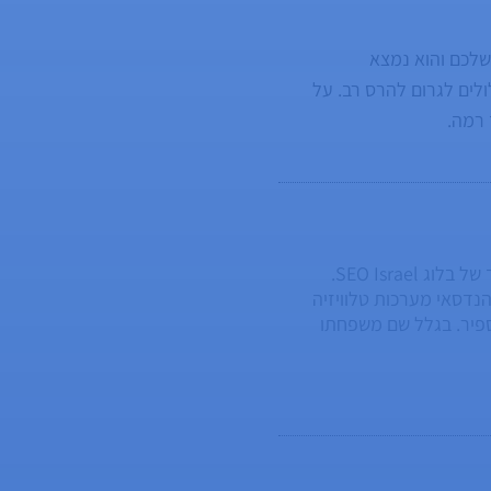
שלכם והוא נמצא
ולים לגרום להרס רב. על
 רמה.
מנהל פעילות מחלקת ה-SEO וה-GEO בחברה, מנהל תחום SEO טכני והעורך של בלוג SEO Israel.
ל. בוגר הנדסאי מערכות טלוויזיה
ספיר. בגלל שם משפחתו
ע - שתי בנות. רן הוא ציני