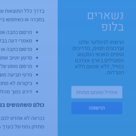
נשארים
בדרך כלל התוצאות שת
בחברה או כשיחפשו ביק
בלופ
פרסום כתבה אשר
מאמרי דעה בבלו
הרשמו לניוזלטר שלנו
ועדכונים חמים, מדריכים
פרסום כתבה או 
וטיפים מאנשי המקצוע
סרטון יוטיוב ש
המובילים בארץ אצלכם
במייל, ללא ספאם וללא
פרסום פוסט שליל
הטרדות.
פרטי תביעה מש
ביקורות לא מחמי
דירוג נמוך מהלקוחות ב iness
כולם משתמשים בגו
הרשמה
כנראה לא אחדש לכם יו
מחזיק נתח של בערך 99% משוק החיפוש. במילים אחרות,