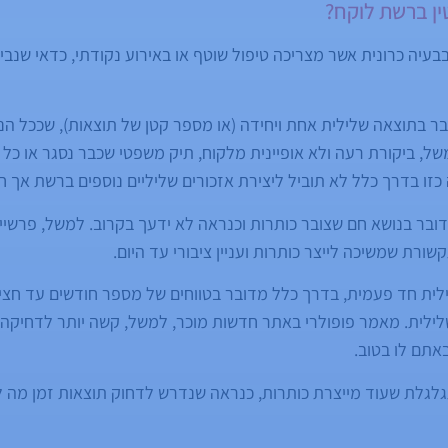
טין ברשת לוקח?
בבעיה כרונית אשר מצריכה טיפול שוטף או באירוע נקודתי, כדאי שנבי
ר בתוצאה שלילית אחת ויחידה (או מספר קטן של תוצאות), שככל הנ
למשל, ביקורת רעה ולא אופיינית מלקוח, תיק משפטי שכבר נסגר או כל נ
כזו בדרך כלל לא תוביל ליצירת אזכורים שליליים נוספים ברשת אך ח
ובר בנושא חם שצובר כותרות וכנראה לא ידעך בקרוב. למשל, פרשיית
רת שמשיכה לייצר כותרות ועניין ציבורי עד היום.
ית חד פעמית, בדרך כלל מדובר בטווחים של מספר חודשים עד חצי
ילית. מאמר פופולרי באתר חדשות מוכר, למשל, קשה יותר לדחיקה 
אתם לו בטוב.
גלת שעוד מייצרת כותרות, כנראה שנדרש לדחוק תוצאות זמן מה לא