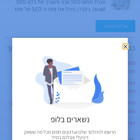
מנהל תחום SEO טכני והעורך של בלוג SEO
Israel. בעברו, ניהל את צוות ה-SEO של אתר
אינדקס העסקים הגדול בישראל. בוגר הנדסאי
מערכות טלוויזיה וקולנוע ובוגר תואר ראשון
אל דף המחבר
בתקשורת במסלול פרסום ושיווק דיגיטלי במכללת
ספיר. בגלל שם משפחתו המיוחד, רצה כל הזמן
שיהיה לו לפחות בן אחד שימשיך את המורשת.
כתבנו עוד על
קידום אתרים
, אולי יעניין אותך
המאזן כרגע - שתי בנות. רן הוא ציני מלידה.
גוגל פותחת את דוחות הסושיאל ב-Search Console לכולם:
מה זה אומר ואיך אפשר לנצל את זה?
גוגל: תיקון בעיות קנוניקליזציה עשוי לקחת עד שבועיים (ואיך
מזרזים?)
חדש! מעקב מלא אחר Instagram, TikTok, X ו-YouTube ב-
Search Console
נשארים בלופ
גוגל מתחילה לשלב קרוסלת כתבות בתוך תקצירי ה-AI
הרשמו לניוזלטר שלנו ועדכונים חמים מכל מה ששיווק
דיגיטלי אצלכם במייל
תגובה אחת