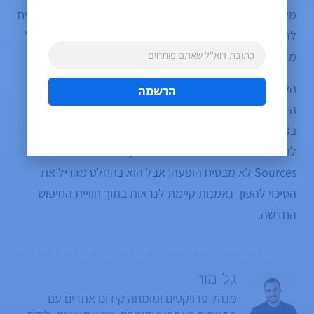
מקורות, פרספקטיבות ועדכונים. בתוך העולם הזה, מי שיצליח
להיות מקור שהמשתמש בוחר בו מראש, ולא רק מקור שגוגל
מדרגת בדיעבד, עשוי ליהנות מיתרון חדש.
הקרוסלה החדשה בתוך AI Overviews מחזקת את ההבנה
הרשמה
הזו. היא מראה שגוגל עדיין צריכה תוכן עדכני, מקורי ואמין,
במיוחד בנושאים מתפתחים. השאלה היא אילו אתרים יצליחו
להופיע שם כשהרגע מגיע. שילוב נכון של כפתור Preferred
Sources לא מבטיח הופעה, אבל הוא בהחלט מגדיל את
הסיכוי להפוך נאמנות קיימת לנראות בתוך חוויית החיפוש
החדשה.
גל מור
מנהל פרויקטים ומומחה קידום אתרים עם