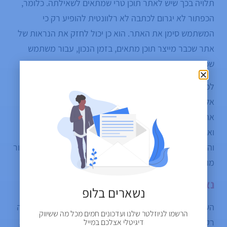
תלויה בכך שיש לאתר תוכן טרי שמתאים לשאילתה. כלומר,
הכפתור לא יגרום לכתבה לא רלוונטית להופיע רק כי
המשתמש סימן את האתר. הוא כן יכול לחזק את הנראות של
אתר שכבר מייצר תוכן מתאים, בזמן הנכון, עבור משתמש
שכבר הביע בו אמון.
לכן, ההמלצה המעשית היא לא להסתכל על הכפתור כעוד
אלמנט UX קטן, אלא כחלק מאסטרטגיית נאמנות ותפוצה.
אתרי תוכן צריכים לשלב בין שלושה דברים: פרסום מהיר
ואיכותי של תוכן עדכני, חיזוק המותג כמקור אמין בתחומו,
והמרת קוראים נאמנים למשתמשים שסימנו את האתר כמקור
מועדף בגוגל.
נאמנות משתמשים הופכת לנכס SEO
נשארים בלופ
השורה התחתונה היא שהחיפוש משתנה. גוגל כבר לא מציגה
הרשמו לניוזלטר שלנו ועדכונים חמים מכל מה ששיווק
רק רשימה של קישורים, אלא בונה שכבות של תשובה, סיכום,
דיגיטלי אצלכם במייל