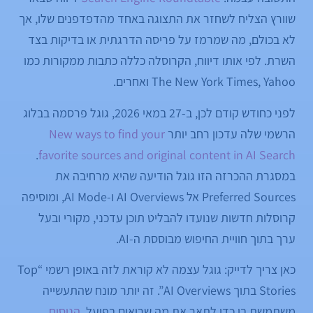
שוורץ הצליח לשחזר את התצוגה באחד מהדפדפנים שלו, אך
לא בכולם, מה שמרמז על פריסה הדרגתית או בדיקות בצד
השרת. לפי אותו דיווח, הקרוסלה כללה כתבות ממקורות כמו
The New York Times, Yahoo ואחרים.
לפני כחודש קודם לכן, ב-27 במאי 2026, גוגל פרסמה בבלוג
הרשמי שלה עדכון רחב יותר
New ways to find your
.
favorite sources and original content in AI Search
במסגרת ההכרזה הזו גוגל הודיעה שהיא מרחיבה את
Preferred Sources אל AI Overviews ו-AI Mode, ומוסיפה
קרוסלות חדשות שנועדו להבליט תוכן עדכני, מקורי ובעל
ערך בתוך חוויית החיפוש מבוססת ה-AI.
כאן צריך לדייק: גוגל עצמה לא קוראת לזה באופן רשמי “Top
Stories בתוך AI Overviews”. זה יותר מונח שהתעשייה
משתמשת בו כדי לתאר את מה שרואים בפועל.
הניסוח