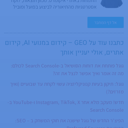
התמחות באתרי איקומרס. מכוון תוצאות, לוקח
אסטרטגיות מהתיאוריה לביצוע בפועל ומוביל
מהלכים שמגדילים מכירות ומשפרים נראות
בתוצאות החיפוש. ביצועיסט, מתמודד עם אתגרים
אל דף המחבר
בצורה ישירה, מחפש תמיד דרכים לייעל ולהשיג
יותר. חובב צ’ק ליסטים חודשיים ברמה של פרויקט
בפני עצמו. בונה, משפר, מדייק ומוסיף עוד
כתבנו עוד על
GEO – קידום במנועי AI
,
קידום
סעיפים כל חודש, כי תמיד יש עוד משהו שאפשר
אתרים
, אולי יעניין אותך
לבדוק. נכנס לעומק של בדיקות, מצליב נתונים,
שואל “למה” גם בפעם החמישית ולא עוצר עד
גוגל פותחת את דוחות הסושיאל ב-Search Console לכולם:
שהוא מגיע לשורש הבעיה. בזמנו הפנוי הוא חי
ונושם את עולם הפאדל: שחקן פאדל מקצועי
מה זה אומר ואיך אפשר לנצל את זה?
שמתרגש מכל משחק, אוהב את הענף ומאמין
גוגל: תיקון בעיות קנוניקליזציה עשוי לקחת עד שבועיים (ואיך
שהוא עומד להגיע רחוק. משתפר כל הזמן ומנצל
מזרזים?)
כל הזדמנות להכיר שחקנים חדשים דרך המשחק.
חדש! מעקב מלא אחר Instagram, TikTok, X ו-YouTube ב-
Search Console
הפיצ'ר החדש של גוגל שישנה את חוקי המשחק ב – SEO: