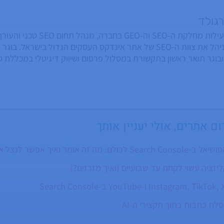
רגולד
בעברו, ניהל את צוות ה-SEO של אתר אינדקס העסקים הגדול בישרא
 ובוגר תואר ראשון בתקשורת במסלול פרסום ושיווק דיגיטלי במכללת 
רצה כל הזמן שיהיה לו לפחות בן אחד שימשיך את המורשת. המאזן כרג
ום אתרים
, אולי יעניין אותך
אומר ואיך אפשר לנצל את זה?
קליזציה עשוי לקחת עד שבועיים (ואיך מזרזים?)
לת כתבות בתוך תקצירי ה-AI