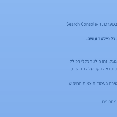
ב-09/06/2020 צייץ Brian Freiesleben כי ראה חידוש נוסף באזור ה-Search Appearance במערכת ה-Search Console
Rich R בעמוד תוצאות החיפוש בגוגל. זהו פילטר כללי הכולל
צאה עם כוכבים, הופעת תוצאה בקרוסלה (חדשות,
שירה בעמוד תוצאות החיפוש
מתכונים.