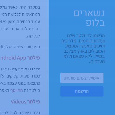
במקרה הזה, כאשר גולש ח
נשארים
המתאימים לגלישה המותא
בלופ
זה יציג לכם את הביטויי
הרשמו לניוזלטר שלנו
לגלישה.
ועדכונים חמים, מדריכים
וטיפים מאנשי המקצוע
הפרסום בשימוש של web light results
המובילים בארץ אצלכם
במייל, ללא ספאם וללא
פילטר Android App
הטרדות.
יש לכם אפליקציה באנדר
כתוצאה בפני עצמה ב-SERP. יש צורך לחבר בין האפליקציה לבין מערכת ה-Search Console על מנת לראות נתונים.
פילטר זה
התווסף
באפריל 9
הרשמה
פילטר Videos