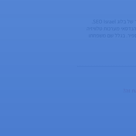
מנהל פעילות מחלקת ה-SEO וה-GEO בחברה, מנהל תחום SEO טכני והעורך של בלוג SEO Israel.
ל. בוגר הנדסאי מערכות טלוויזיה
ספיר. בגלל שם משפחתו
ע - שתי בנות. רן הוא ציני