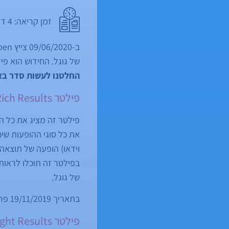
זמן קריאה:
4
דק
של גוגל. החידוש הוא פי
החלטנו לעשות סדר באזור הפילטרים שניתן 
פילטר Rich Results
וידאו) הופעה של תוצאה ב-Image Box, הופעה של תוצאה כ-FAQ
בפילטר זה תוכלו לראות
של גוגל.
בתאריך 19/11/2019 פרסמנו
פילטר Web Light Results