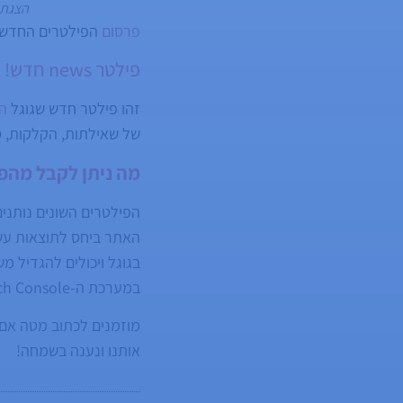
הצגת 
פרסום
הפילטרים החדשים הי
פילטר news חדש!
זהו פילטר חדש שגוגל
ה
של שאילתות, הקלקות, סוגי דפים לפי 
מה ניתן לקבל מהפילטרים ה
הפילטרים השונים נותני
האתר ביחס לתוצאות עשי
במערכת ה-Search Console לאחר הטמעת
מוזמנים לכתוב מטה אם מ
אותנו ונענה בשמחה!