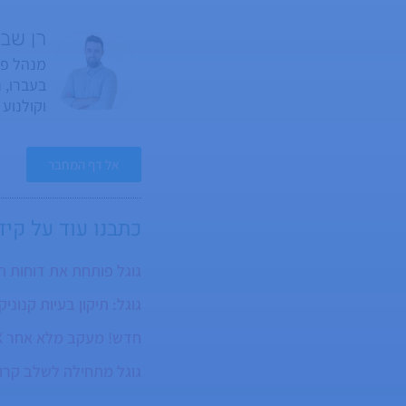
רן שב
וקולנוע
המיוחד, 
מלידה.
אל דף המחבר
כתבנו עוד על
קיד
גוגל פותחת את דוחות הסושיאל ב-Search Console לכולם: מה זה 
גוגל: תיקון בעיות קנוני
חדש! מעקב מלא אחר Instagram, TikTok, X ו-YouTube ב-Search Console
גוגל מתחילה לשלב קרוס