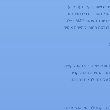
יפוש שעברו קידוד (המרה)
גל מסבירים כי במצב כזה,
עמוד הנחיתה נטען פי 4 מהר יותר תוך שימוש מופחת של כ-80% מהדאטה. עמודים אלו מהירים יותר מעמודי AMP. פילטר
בגרסת המובייל הייתה איטית
תונים של ביצוע האפליקציה
בלו את עמוד הנחיתה באפליקציה
תר שלכם הוצג בקרוסלת הוידאו שמוצגת