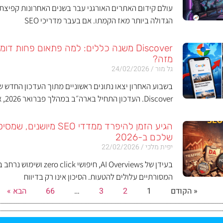
עולם קידום האתרים האורגני עבר בשנים האחרונות קפיצת 
הגדולה ביותר מאז הקמתו. אם בעבר מדריכי SEO
Discover משנה כללים: למה פתאום פחות דומ
מזה?
גל מור
24/02/2026
Discover. העדכון התחיל בארה״ב במהלך פברואר 2026, אבל
הגיע הזמן להיפרד ממדדי EO
שלכם ב-2026
יפית מלכי
22/02/2026
המסורתיים עלולים להטעות. הסיכון אינו רק בדיווח
« הקודם
1
2
3
…
66
הבא »