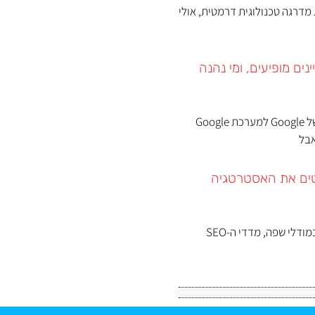
מדרגה טכנולוגית דרמטית, אולי
יינים מופיעים, ומי נהנה
בשבוע האחרון יצאו נתונים ראשוניים מתוך העדכון החדש של Google למערכת Google
S מיושנים, שמסיטים את האסטרטגיה
בעידן של AI Overviews, חיפושי zero click ושימוש נרחב במודלי שפה, מדדי ה-SEO