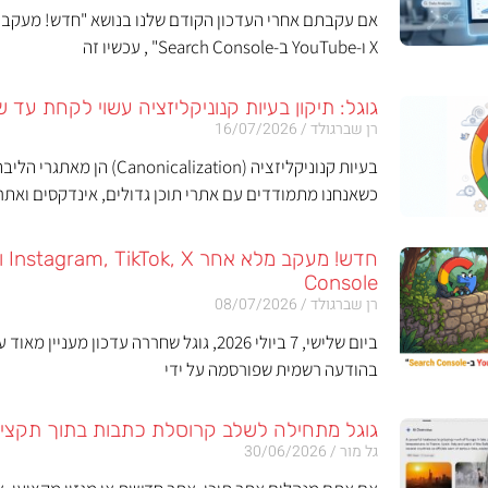
X ו-YouTube ב-Search Console" , עכשיו זה
גוגל: תיקון בעיות קנוניקליזציה עשוי לקחת עד ש
רן שברגולד
16/07/2026
בעיות קנוניקליזציה (alization
כשאנחנו מתמודדים עם אתרי תוכן גדולים, אינדקסים ואתר
Console
רן שברגולד
08/07/2026
ביום שלישי, 7 ביולי 2026, גוגל שחררה עדכון מע
בהודעה רשמית שפורסמה על ידי
גוגל מתחילה לשלב קרוסלת כתבות בתוך תקצירי 
גל מור
30/06/2026