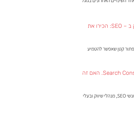
חד השינויים האחרונים בגוגל
הפיצ'ר החדש של גוגל שישנה את חוקי המשחק ב – SEO: הכירו את
– כפתור קטן שאפשר להטמיע
זה הגיע! גוגל מציגים דוחות AI במערכת ה-Search Console. האם זה
במשך חודשים ארוכים, אחת השאלות המרכזיות שהעסיקו אנשי SEO, מנהלי שיווק ובעלי