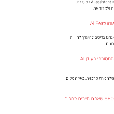
ב-13/5/2026 Google פרסמה כי השיקה רשמית את המדיום AI-assistant במערכת
 כיצד אנחנו צריכים להיערך לחוויות
גוגל משנה את חוקי המשחק: מה יקרה לחיפוש המסורתי בעידן AI
שאלה אחת מרכזית: באיזה מקום
כלים מומלצים לקידום אתרים – אסטרטגיית ה-SEO שאתם חייבים להכיר