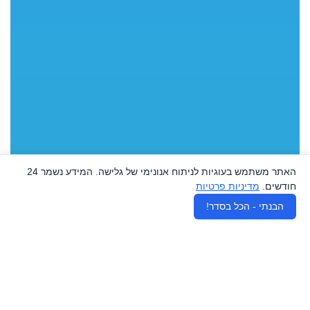
האתר משתמש בעוגיות לניתוח אנונימי של גלישה. המידע נשמר 24
חודשים.
מדיניות פרטיות
♿
הבנתי - הכל בסדר!
נשארים בלופ
הרשמו לניוזלטר שלנו ועדכונים חמים, מדריכים וטיפים מאנשי
המקצוע המובילים בארץ אצלכם במייל, ללא ספאם וללא