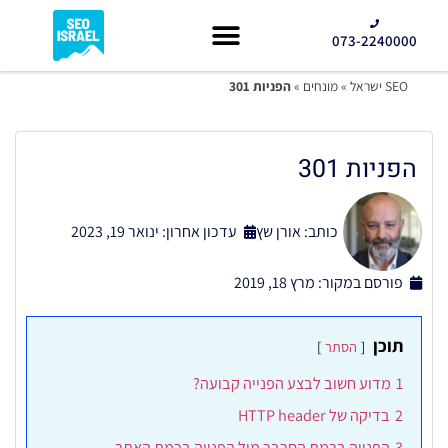
073-2240000
קידום GEO
SEO ישראל
»
מונחים
»
הפניות 301
הפניות 301
כותב:
אורן שץ
עדכון אחרון: ינואר 19, 2023
פורסם במקור:
מרץ 18, 2019
תוכן
הסתר
1
מדוע חשוב לבצע הפנייה קבועה?
2
בדיקה של HTTP header
3
הפנייה ברמת הסרבר מול הפנייה ברמת האתר