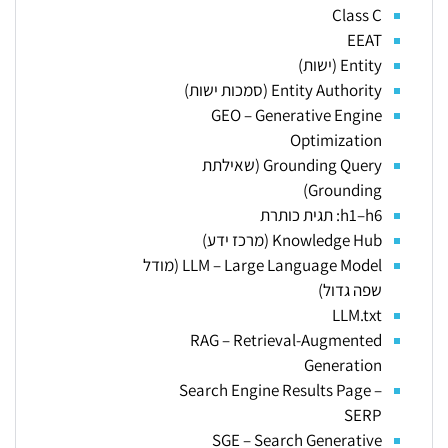
Class C
EEAT
Entity (ישות)
Entity Authority (סמכות ישות)
GEO – Generative Engine
Optimization
Grounding Query (שאילתת
Grounding)
h1–h6: תגית כותרת
Knowledge Hub (מרכז ידע)
LLM – Large Language Model (מודל
שפה גדול)
LLM.txt
RAG – Retrieval-Augmented
Generation
Search Engine Results Page –
SERP
SGE – Search Generative