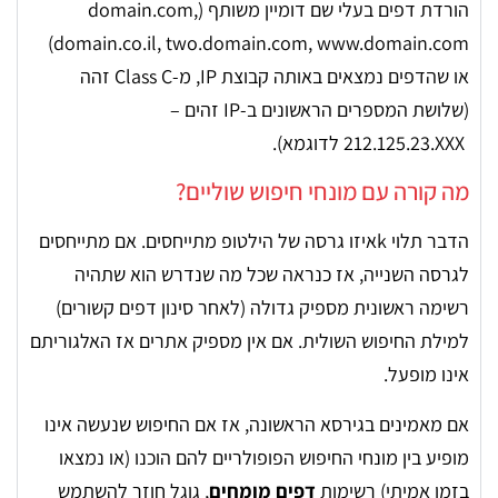
הורדת דפים בעלי שם דומיין משותף (domain.com,
domain.co.il, two.domain.com, www.domain.com)
או שהדפים נמצאים באותה קבוצת IP, מ-Class C זהה
(שלושת המספרים הראשונים ב-IP זהים –
212.125.23.XXX
לדוגמא).
מה קורה עם מונחי חיפוש שוליים?
הדבר תלוי kאיזו גרסה של הילטופ מתייחסים. אם מתייחסים
לגרסה השנייה, אז כנראה שכל מה שנדרש הוא שתהיה
רשימה ראשונית מספיק גדולה (לאחר סינון דפים קשורים)
למילת החיפוש השולית. אם אין מספיק אתרים אז האלגוריתם
אינו מופעל.
אם מאמינים בגירסא הראשונה, אז אם החיפוש שנעשה אינו
מופיע בין מונחי החיפוש הפופולריים להם הוכנו (או נמצאו
בזמן אמיתי) רשימות
דפים מומחים
, גוגל חוזר להשתמש