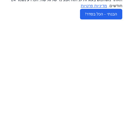
חודשים.
מדיניות פרטיות
♿
הרשמו לניוזלטר שלנו ועדכונים חמים, מדריכים וטיפים מאנשי
הבנתי - הכל בסדר!
המקצוע המובילים בארץ אצלכם במייל, ללא ספאם וללא
הטרדות.
הרשמה