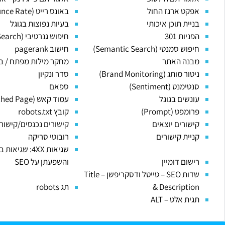
אפקט ארגז החול
באונס רייט (Bounce Rate)
בניית תוכן איכותי
בעיות נפוצות בגוגל
הפניות 301
חיפוש גנרטיבי (Generative Search)
חיפוש סמנטי (Semantic Search)
חישוב pagerank
מבנה האתר
מחקר מילות מפתח / בי
ניטור מותג (Brand Monitoring)
סדר ונקיון
סנטימנט (Sentiment)
ספאם
עונשים בגוגל
עמוד קאש (Cached Page)
פרומפט (Prompt)
קובץ robots.txt
קישורים יוצאים
קישורים נכנסים/קישורי
קניית קישורים
רובוטי סריקה
שגיאות 4XX: שגי
רישום דומיין
והשפעתן על SEO
שדות SEO – טייטל ודסקריפשן – Title
& Description
תג robots
תגית אלט – ALT