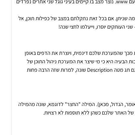
כאשר אין הפניית דומיין קבועה מהאתר ללא www אל האתר עם www. נוצר מצב בו קיימים בעיני גוגל שני אתרים נפרדים
כמה שניתן. אם בכל זאת נתקלתם במצב של כפילות תוכן, אל
י העותקים יוסרו, וייעלמו לחצי שנה!
י משלו. אם הבעיה נובעת מכך שהמערכת שלכם דינמית, ויוצרת את הדפים באופן
ות הבעיה היא כי מי שיצר את המערכת ניהול התוכן של
האתר פשוט לא היה מודע לחשיבות הנושא. השתדלו לתת לכל דף גם תג מטה Description שונה, למרות שזה הרבה פחות
אומר, הגדול, מכאן). המילה "החצר" לדוגמא, שונה מהמילה
כן של האתר שלכם כשהן ללא תוספות לא רצויות.