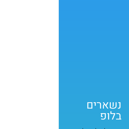
נשארים
בלופ