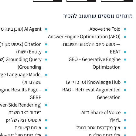
מונחים נוספים שחשוב להכיר
Above the Fold
AI Agent (סוכן בינה מלאכותית)
Answer Engine Optimization (AEO)
— אופטימיזציה למנועי תשובות
Citation (ציטוט מקור)
EEAT
Entity (ישות)
GEO – Generative Engine
g Query
Grounding)
Optimization
Knowledge Hub (מרכז ידע)
שפה גדול)
gine Results Page –
RAG – Retrieval-Augmented
SERP
Generation
Share of Voice ב־AI
רינדור בצד השרת
YMYL
אופטימיזציה של pr
איך מקדמים אתר בגוגל
איכות קישורים
אלגוריתם הילטופ
אלגוריתם פייג'רנק – PageRank