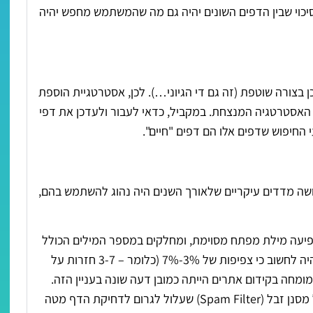
כוי שבין הדפים השונים יהיה גם מה שהמשתמש מחפש יהיה
 בצורה שוטפת (זה גם די הגיוני…). לכן, אסטרטגיית הוספת
 האסטרטגיה המנצחת. במקביל, כדאי לעבור ולעדכן את דפי
 החיפוש שדפים אלו הם דפים "חיים".
ה מדדים עיקריים שלאורך השנים היה נהוג להשתמש בהם,
יעה מילת מפתח מסוימת, ומחלקים במספר המילים הכולל
בדף, מקבלים את הצפיפות של מילת המפתח. מקובל בעבר היה לחשוב כי צפיפות של 3%-7% (כלומר – 3-7 חזרות על
בית, אך לכל מומחה בקידום אתרים הייתה כמובן דעה שונה בעניין הזה.
עלולה להפעיל מסנן זבל (Spam Filter) שעלול לגרום לדחיקת הדף מטה