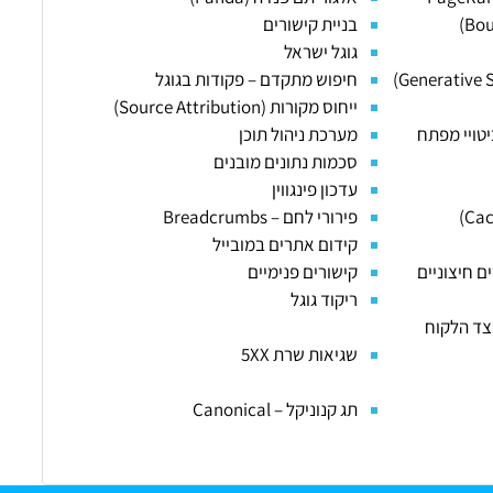
בניית קישורים
גוגל ישראל
חיפוש מתקדם – פקודות בגוגל
ייחוס מקורות (Source Attribution)
טויי מפתח
מערכת ניהול תוכן
סכמות נתונים מובנים
עדכון פינגווין
פירורי לחם – Breadcrumbs
קידום אתרים במובייל
ם חיצוניים
קישורים פנימיים
ריקוד גוגל
אות בצד הלקוח
שגיאות שרת 5XX
תג קנוניקל – Canonical