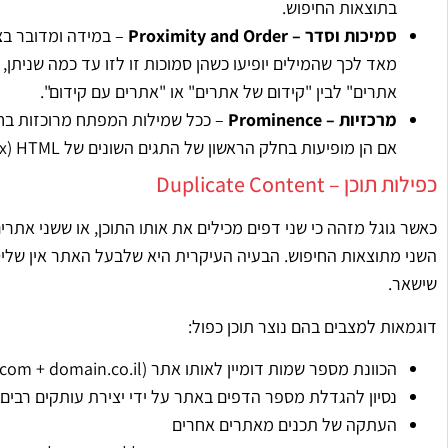
בתוצאות החיפוש.
סמיכות וסדר – Proximity and Order
– במידה ומדובר בצי
מאד לכך שהמילים יופיעו כשהן סמוכות זו לזו עד כמה שניתן, ו
אתרים" לבין "קידום של אתרים" או "אתרים עם קידום".
מרכזיות – Prominence
– ככל שמילות המפתח מרוכזות בחל
אם הן מופיעות בחלק הראשון של התגים השונים של HTML (Title, Hx, וכו') ובחלק הראשון של פסקאות הטקסט.
כפילות תוכן – Duplicate Content
כאשר גוגל מזהה כי שני דפים מכילים את אותו התוכן, או ששני אתרי
השני מתוצאות החיפוש. הבעיה העיקרית היא שלבעל האתר אין שליטה
שישאר.
דוגמאות למצבים בהם נוצר תוכן כפול:
הכוונת מספר שמות דומיין לאותו אתר (domain.com + domain.co.il)
נסיון להגדלת מספר הדפים באתר על ידי יצירת עותקים רבים
העתקה של תכנים מאתרים אחרים