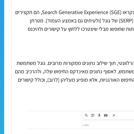
AI Overviews) AIO) פיצ'ר של גוגל בעמוד תוצאות החיפוש. בעבר נקראו Search Generative Experience (SGE), הם תקצירים
שנוצרו על ידי בינה מלאכותית ומוצגים בראש עמוד תוצאות החיפוש (SERP) של גוגל (ולעיתים גם באמצע העמוד). מטרתן
ת שחופשו מבלי שיצטרכו ללחוץ על קישורים ולהיכנס
סיכום מקיף של המידע הרלוונטי, תוך שילוב נתונים ממקורות מרובים. גוגל משתמשת
Gemini, כדי להבין את כוונת המשתמש, לאסוף נתונים מאינדקס החיפוש שלה, ולהרכיב מהם
AI אינו מחליף את תוצאות החיפוש האורגניות, אלא מופיע מעליהן (לרוב), וכולל קישורים