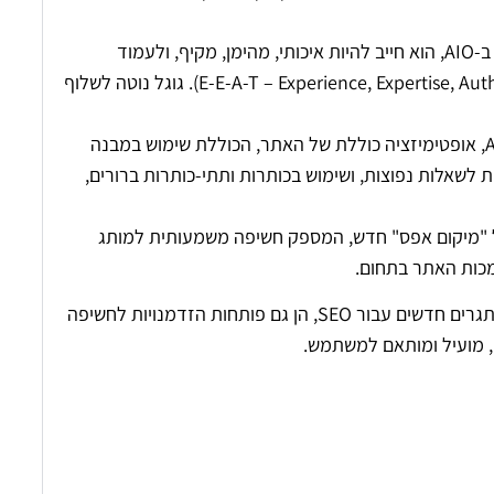
כדי שהתוכן שלכם יצוטט ב-AIO, הוא חייב להיות איכותי, מהימן, מקיף, ולעמוד
בסטנדרטים של גוגל (כמו E-E-A-T – Experience, Expertise, Authoritativeness, Trustworthiness). גוגל נוטה לשלוף
למרות שאין "טריק" קסם להופיע ב-AIO, אופטימיזציה כוללת של האתר, הכוללת שימוש במבנה
, תשובות ישירות לשאלות נפוצות, ושימוש בכותרות ותתי-כותרות ברורים,
וות סוג של "מיקום אפס" חדש, המספק חשיפה משמעותית למותג
מכות האתר בתחום.
לסיכום, AI Overviews משנות את פני החיפוש. בעוד שהן מציבות אתגרים חדשים עבור SEO, הן גם פותחות הזדמנויות לחשיפה
תי, מועיל ומותאם למשתמש.