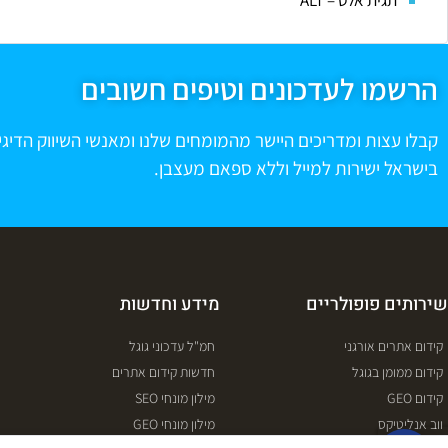
תגית אלט – ALT
הרשמו לעדכונים וטיפים חשובים
קבלו עצות ומדריכים היישר מהמומחים שלנו ומאנשי השיווק הדיגי
בישראל ישירות למייל וללא ספאם מעצבן.
שירותים פופולריים
מידע וחדשות
קידום אתרים אורגני
חמ"ל עדכוני גוגל
קידום ממומן בגוגל
חדשות קידום אתרים
קידום GEO
מילון מונחי SEO
ווב אנליטיקס
מילון מונחי GEO