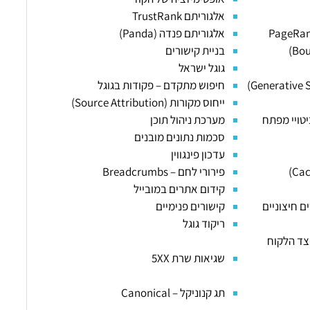
אלגוריתם TrustRank
אלגוריתם פנדה (Panda)
בניית קישורים
גוגל ישראל
חיפוש מתקדם – פקודות בגוגל
ייחוס מקורות (Source Attribution)
טויי מפתח
מערכת ניהול תוכן
סכמות נתונים מובנים
עדכון פינגווין
פירורי לחם – Breadcrumbs
קידום אתרים במובייל
ם חיצוניים
קישורים פנימיים
ריקוד גוגל
אות בצד הלקוח
שגיאות שרת 5XX
תג קנוניקל – Canonical