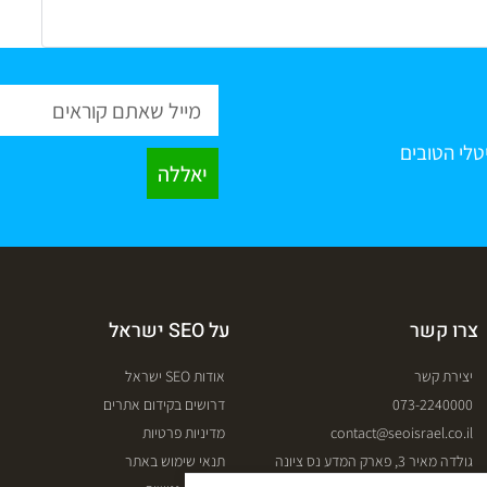
טלי הטובים
יאללה
צרו קשר
על SEO ישראל
יצירת קשר
אודות SEO ישראל
073-2240000
דרושים בקידום אתרים
contact@seoisrael.co.il
מדיניות פרטיות
גולדה מאיר 3, פארק המדע נס ציונה
תנאי שימוש באתר