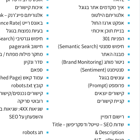
איך מקדמים אתר בגוגל
איכות קישורים
אלגוריתם הילטופ
אלגוריתם פייג'רנק – PageRank
אפקט ארגז החול
באונס רייט (Bounce Rate)
בניית תוכן איכותי
בעיות נפוצות בגוגל
הפניות 301
חיפוש גנרטיבי (Generative Search)
חיפוש סמנטי (Semantic Search)
חישוב pagerank
מבנה האתר
מחקר מילות מפתח / בי
ניטור מותג (Brand Monitoring)
סדר ונקיון
סנטימנט (Sentiment)
ספאם
עונשים בגוגל
עמוד קאש (Cached Page)
פרומפט (Prompt)
קובץ robots.txt
קישורים יוצאים
קישורים נכנסים/קישורי
קניית קישורים
רובוטי סריקה
שגיאות 4XX: שגי
רישום דומיין
והשפעתן על SEO
שדות SEO – טייטל ודסקריפשן – Title
& Description
תג robots