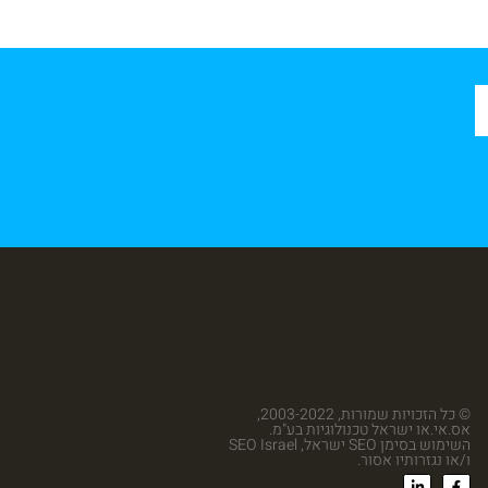
© כל הזכויות שמורות, 2003-2022,
אס.אי.או ישראל טכנולוגיות בע"מ.
השימוש בסימן SEO ישראל, SEO Israel
ו/או נגזרותיו אסור.