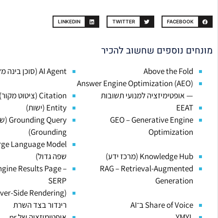
LINKEDIN
TWITTER
FACEBOOK
מונחים נוספים שחשוב להכיר
Above the Fold
AI Agent (סוכן בינה מלאכותית)
Answer Engine Optimization (AEO)
— אופטימיזציה למנועי תשובות
Citation (ציטוט מקור)
EEAT
Entity (ישות)
GEO – Generative Engine
g Query
Grounding)
Optimization
Knowledge Hub (מרכז ידע)
שפה גדול)
gine Results Page –
RAG – Retrieval-Augmented
SERP
Generation
Share of Voice ב־AI
רינדור בצד השרת
YMYL
אופטימיזציה של pr